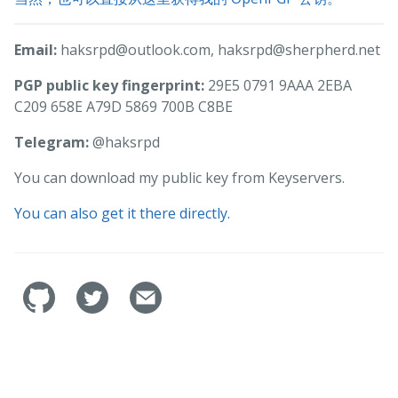
Email:
haksrpd@outlook.com, haksrpd@sherpherd.net
PGP public key fingerprint:
29E5 0791 9AAA 2EBA
C209 658E A79D 5869 700B C8BE
Telegram:
@haksrpd
You can download my public key from Keyservers.
You can also get it there directly.